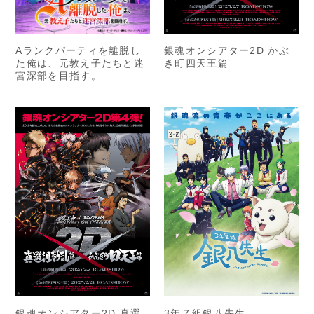
銀魂オンシアター2D かぶ
Aランクパーティを離脱し
き町四天王篇
た俺は、元教え子たちと迷
宮深部を目指す。
銀魂オンシアター2D 真選
3年Ｚ組銀八先生