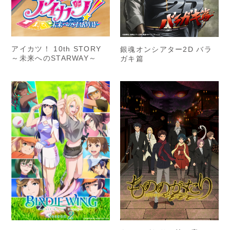
アイカツ！ 10th STORY
銀魂オンシアター2D バラ
～未来へのSTARWAY～
ガキ篇