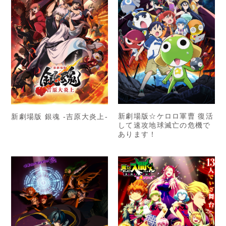
新劇場版☆ケロロ軍曹 復活
新劇場版 銀魂 -吉原大炎上-
して速攻地球滅亡の危機で
あります！