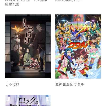
組動乱篇
しゃばけ
魔神創造伝ワタル