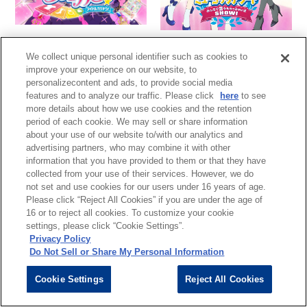
アイカツ！（4thシーズ
アイカツ！ミュージックア
ン）
We collect unique personal identifier such as cookies to
ワード みんなで賞をもら
improve your experience on our website, to
っちゃいまSHOW！
personalizecontent and ads, to provide social media
features and to analyze our traffic. Please click
here
to see
more details about how we use cookies and the retention
period of each cookie. We may sell or share information
about your use of our website to/with our analytics and
advertising partners, who may combine it with other
information that you have provided to them or that they have
collected from your use of their services. However, we do
not set and use cookies for our users under 16 years of age.
Please click “Reject All Cookies” if you are under the age of
16 or to reject all cookies. To customize your cookie
settings, please click “Cookie Settings”.
Privacy Policy
Do Not Sell or Share My Personal Information
Cookie Settings
Reject All Cookies
映画かいけつゾロリ うち
銀魂(第3期)