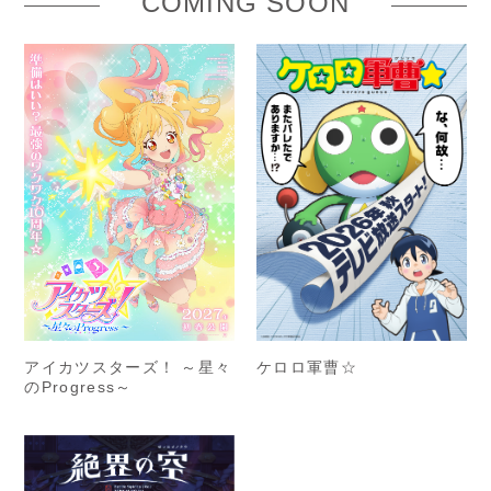
COMING SOON
アイカツスターズ！ ～星々
ケロロ軍曹☆
のProgress～