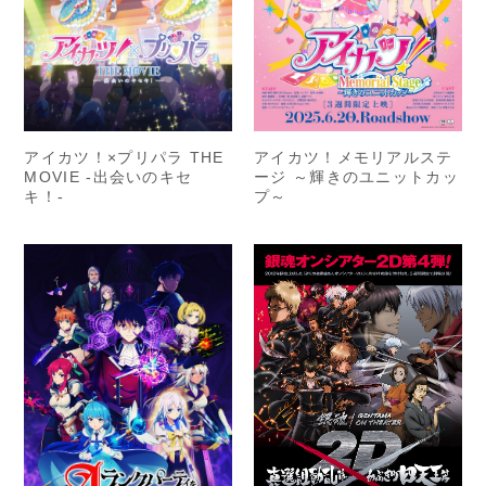
アイカツ！×プリパラ THE
アイカツ！メモリアルステ
MOVIE -出会いのキセ
ージ ～輝きのユニットカッ
キ！-
プ～