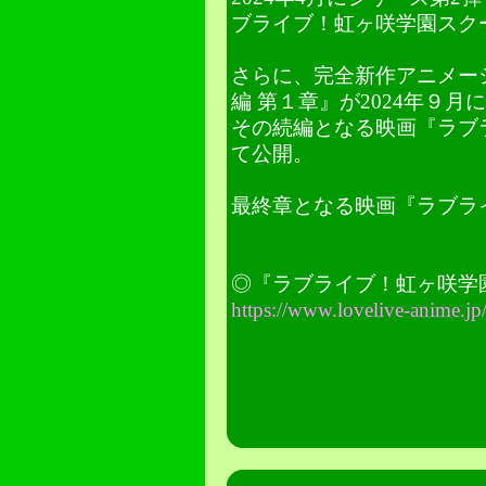
ブライブ！虹ヶ咲学園スクール
さらに、完全新作アニメー
編 第１章』が2024年９月
その続編となる映画『ラブラ
て公開。
最終章となる映画『ラブラ
◎『ラブライブ！虹ヶ咲学
https://www.lovelive-anime.jp/