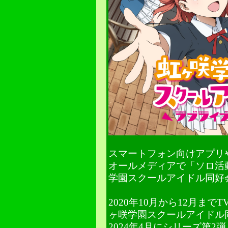
スマートフォン向けアプリ
オールメディアで「ソロ活
学園スクールアイドル同好会
2020年10月から12月まで
ヶ咲学園スクールアイドル
2024年4月にシリーズ第2