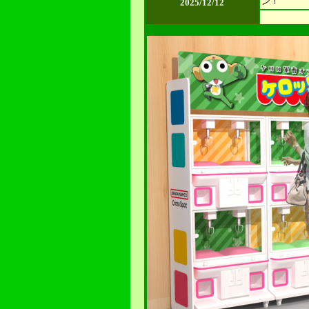
ン！
2025/12/12