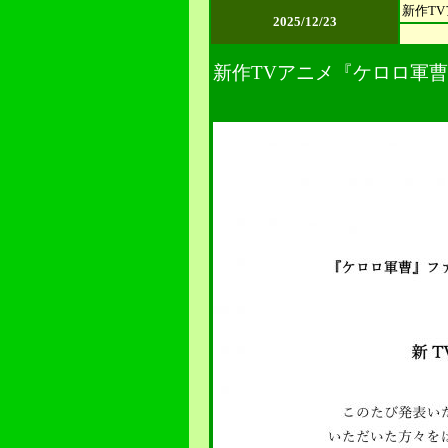
新作T
2025/12/23
新作TVアニメ『ケロロ軍