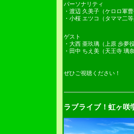
パーソナリティ
・渡辺 久美子（ケロロ軍曹
・小桜 エツコ（タママ二
ゲスト
・大西 亜玖璃（上原 歩夢
・田中 ちえ美（天王寺 璃
ぜひご視聴ください！
ラブライブ！虹ヶ咲