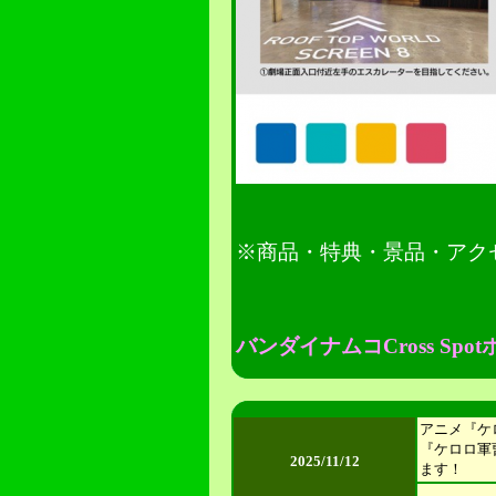
※商品・特典・景品・アク
バンダイナムコCross Sp
アニメ『ケロ
『ケロロ軍曹
2025/11/12
ます！