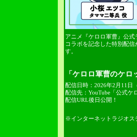
アニメ『ケロロ軍曹』公式
コラボを記念した特別配信
す。
「ケロロ軍曹のケロ
配信日時：2026年2月11日（
配信先：YouTube「公
配信URL後日公開！
※インターネットラジオステ