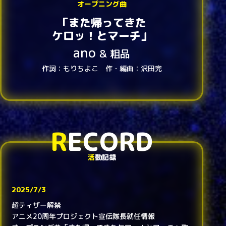
オープニング曲
「また帰ってきた
ケロッ！とマーチ」
ano
＆ 粗品
作詞：もりちよこ 作・編曲：沢田完
R
ECORD
活
動記録
2025/7/3
超ティザー解禁
アニメ20周年プロジェクト宣伝隊長就任情報