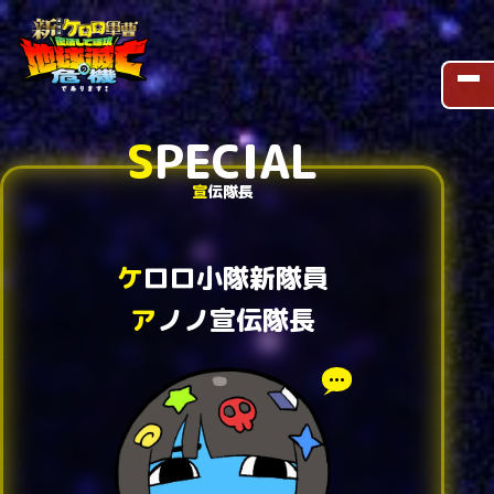
S
PECIAL
宣
伝隊長
ケ
ロロ小隊新隊員
ア
ノノ宣伝隊長