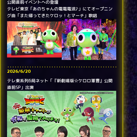
公開直前イベントへの登壇
テレビ東京「あのちゃんの電電電波♪」にてオープニン
グ曲「また帰ってきたケロッ！とマーチ」歌唱
2026/6/20
テレ東系列6局ネット「『新劇場版☆ケロロ軍曹』公開
直前SP」出演