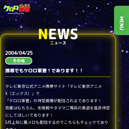
MENU
N
EWS
ニ
ュース
2004/04/25
その他
携帯でもケロロ軍曹！であります！！
テレビ東京公式アニメ携帯サイト「テレビ東京アニメ
X（エックス）」で
「ケロロ軍曹」の待受画像が配信されるであります！
我輩はもちろん、冬樹殿やタママ二等兵の勇姿を是非待受
にしてほしいであります！
5月上旬に着メロも配信するのでこちらもチェックであり