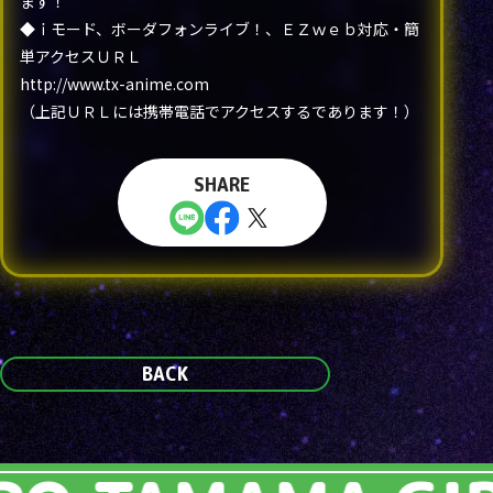
ます！
◆ｉモード、ボーダフォンライブ！、ＥＺｗｅｂ対応・簡
単アクセスＵＲＬ
http://www.tx-anime.com
（上記ＵＲＬには携帯電話でアクセスするであります！）
SHARE
BACK