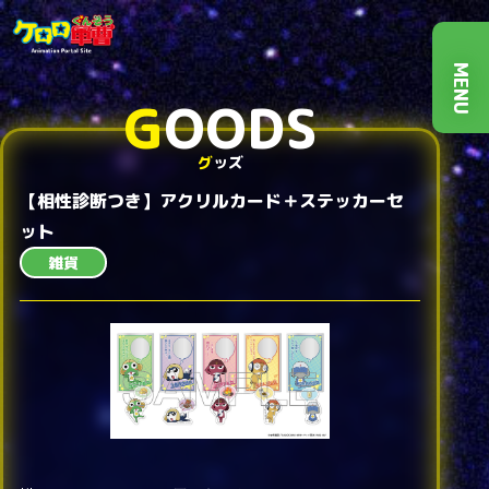
MENU
G
OODS
グ
ッズ
【相性診断つき】アクリルカード＋ステッカーセ
ット
雑貨