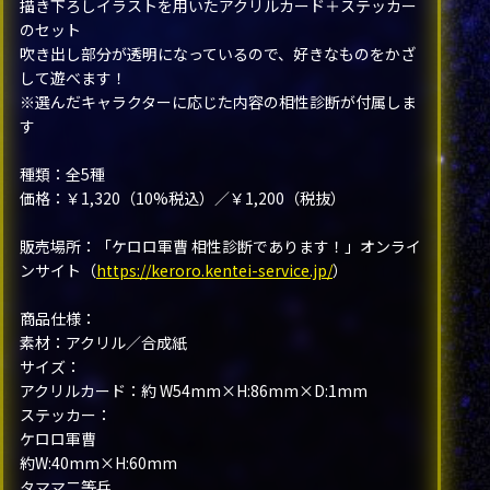
描き下ろしイラストを用いたアクリルカード＋ステッカー
のセット
吹き出し部分が透明になっているので、好きなものをかざ
して遊べます！
※選んだキャラクターに応じた内容の相性診断が付属しま
す
種類：全5種
価格：￥1,320（10%税込）／￥1,200（税抜）
販売場所：「ケロロ軍曹 相性診断であります！」オンライ
ンサイト（
https://keroro.kentei-service.jp/
）
商品仕様：
素材：アクリル／合成紙
サイズ：
アクリルカード：約 W54mm×H:86mm×D:1mm
ステッカー：
ケロロ軍曹
約W:40mm×H:60mm
タママ二等兵