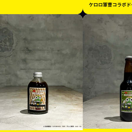
ケロロ軍曹コラボド