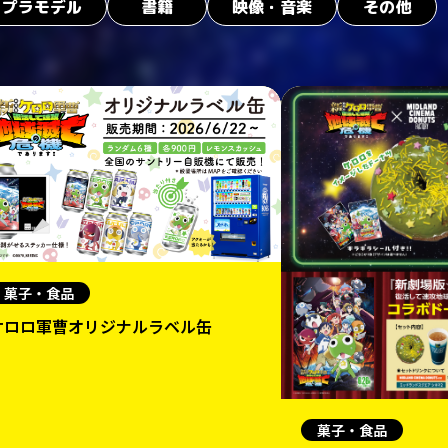
プラモデル
書籍
映像・音楽
その他
菓子・食品
ケロロ軍曹オリジナルラベル缶
菓子・食品