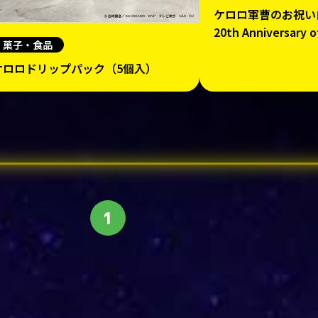
ケロロ軍曹のお祝い白
20th Anniversary o
菓子・食品
ケロロドリップパック（5個入）
1