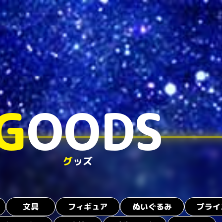
G
OODS
グ
ッズ
文具
フィギュア
ぬいぐるみ
プライ