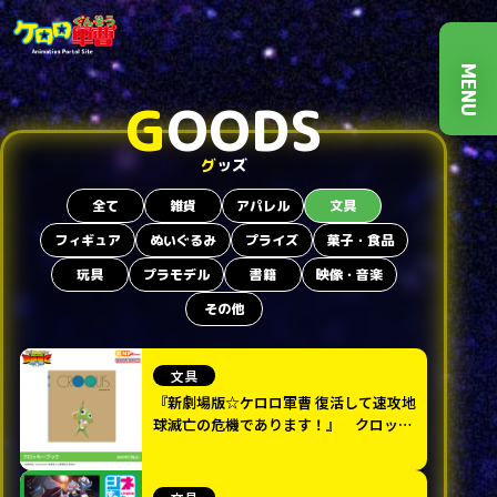
MENU
G
OODS
グ
ッズ
全て
雑貨
アパレル
文具
フィギュア
ぬいぐるみ
プライズ
菓子・食品
玩具
プラモデル
書籍
映像・音楽
その他
文具
『新劇場版☆ケロロ軍曹 復活して速攻地
球滅亡の危機であります！』 クロッキ
ーブック