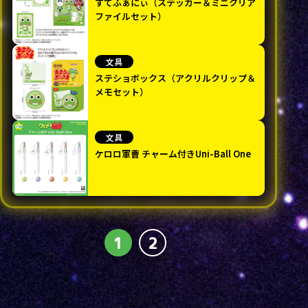
すてふぁにぃ（ステッカー＆ミニクリア
ファイルセット）
文具
ステショボックス（アクリルクリップ＆
メモセット）
文具
ケロロ軍曹 チャーム付きUni-Ball One
1
2