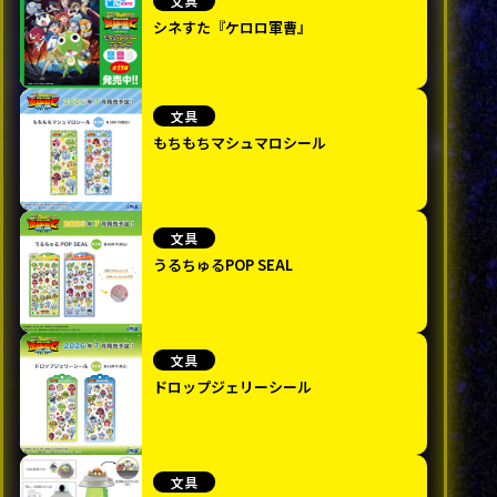
文具
シネすた『ケロロ軍曹』
文具
もちもちマシュマロシール
文具
うるちゅるPOP SEAL
文具
ドロップジェリーシール
文具